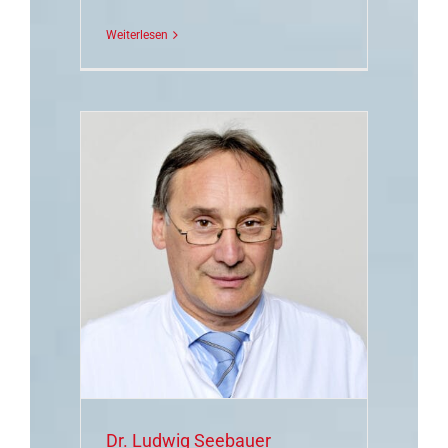
Weiterlesen
uer
tsche
nchen
Dr. Ludwig Seebauer