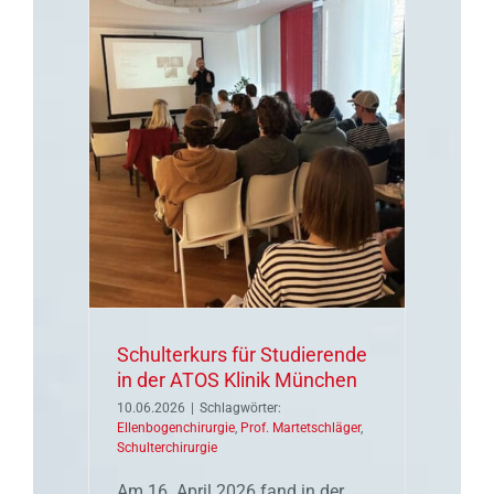
ierende
ünchen
Schulterkurs für Studierende
in der ATOS Klinik München
10.06.2026
|
Schlagwörter:
Ellenbogenchirurgie
,
Prof. Martetschläger
,
Schulterchirurgie
Am 16. April 2026 fand in der