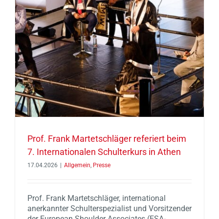
m
Prof. Frank Martetschläger referiert beim
7. Internationalen Schulterkurs in Athen
17.04.2026
|
Allgemein
,
Presse
Prof. Frank Martetschläger, international
anerkannter Schulterspezialist und Vorsitzender
der European Shoulder Associates (ESA-