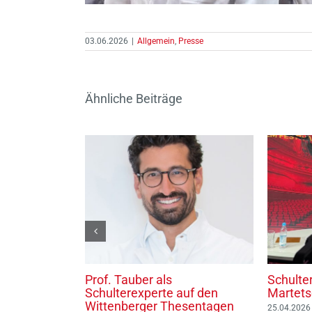
03.06.2026
|
Allgemein
,
Presse
Ähnliche Beiträge
Experte auf
Prof. Tauber als
Schulter
ess der
Schulterexperte auf den
Martets
igung für
Wittenberger Thesentagen
25.04.2026