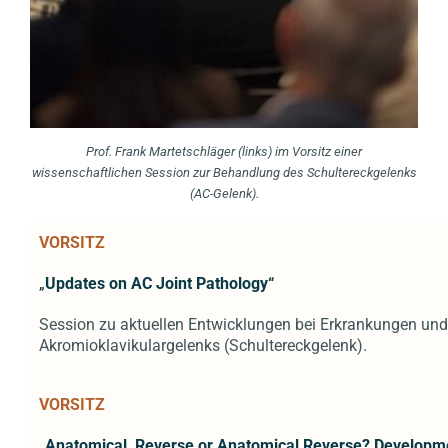
Prof. Frank Martetschläger (links) im Vorsitz einer
wissenschaftlichen Session zur Behandlung des Schultereckgelenks
(AC-Gelenk).
VORSITZ
„
Updates on AC Joint Pathology“
Session zu aktuellen Entwicklungen bei Erkrankungen und
Akromioklavikulargelenks (Schultereckgelenk).
VORSITZ
„
Anatomical, Reverse or Anatomical Reverse? Developme