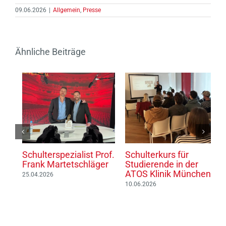
09.06.2026
|
Allgemein
,
Presse
Ähnliche Beiträge
Schulterspezialist Prof.
Schulterkurs für
D
Frank Martetschläger
Studierende in der
w
ATOS Klinik München
D
25.04.2026
S
10.06.2026
0