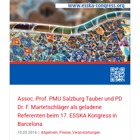
Assoc.-Prof. PMU Salzburg Tauber und PD
Dr. F. Martetschläger als geladene
Referenten beim 17. ESSKA Kongress in
Barcelona
10.05.2016
|
Allgemein
,
Presse
,
Veranstaltungen