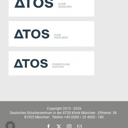
Copyright 2015 -
2026
Deutsches Schulterzentrum in der ATOS Klinik München . Effnerstr. 38 .
81925 München . Telefon +49 (0)89 / 20 4000 - 180
Facebook
X
Instagram
E-