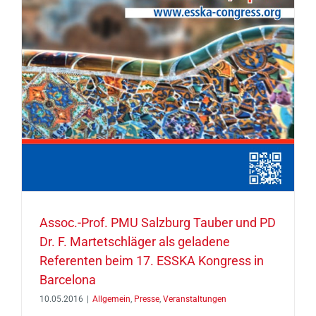
Assoc.-Prof. PMU Salzburg Tauber und PD
Dr. F. Martetschläger als geladene
Referenten beim 17. ESSKA Kongress in
Barcelona
10.05.2016
|
Allgemein
,
Presse
,
Veranstaltungen