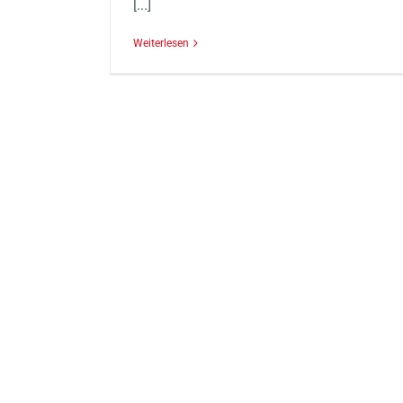
[...]
Weiterlesen
Naldo vom VfL Wolfsburg erfol
von Assoc.-Prof. PMU Salzb
Tauber an der rechten Schul
operiert
Allgemein
Presse
Sport