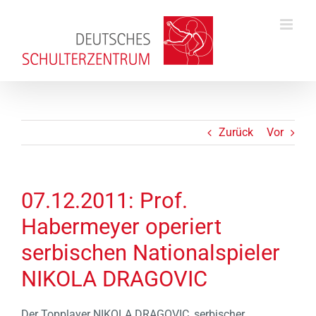
Zum
Inhalt
springen
Zurück
Vor
07.12.2011: Prof.
Habermeyer operiert
serbischen Nationalspieler
NIKOLA DRAGOVIC
Der Topplayer NIKOLA DRAGOVIC, serbischer