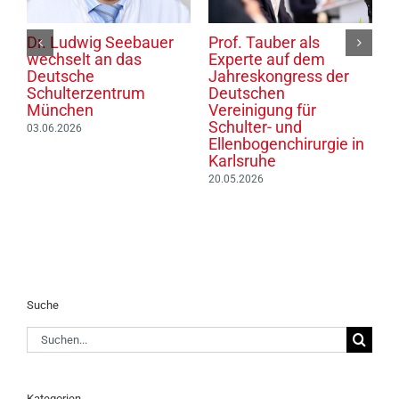
Dr. Ludwig Seebauer
Prof. Tauber als
P
wechselt an das
Experte auf dem
S
Deutsche
Jahreskongress der
d
6
Schulterzentrum
Deutschen
T
München
Vereinigung für
0
Schulter- und
03.06.2026
Ellenbogenchirurgie in
Karlsruhe
20.05.2026
Suche
Suche
nach:
Kategorien