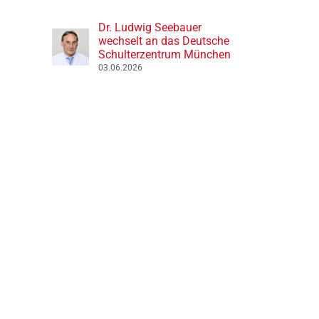
Dr. Ludwig Seebauer
wechselt an das Deutsche
Schulterzentrum München
03.06.2026
Prof. Dr. Frank Martetschläger
Dr. Ludwig Seebauer 
als ESA-Präsident beim
an das Deutsche
ESSKA Kongress 2026 in Prag
Schulterzentrum Mü
09.06.2026
03.06.2026