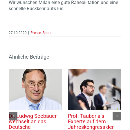
Wir wünschen Milan eine gute Rahebilitation und eine
schnelle Rückkehr aufs Eis.
27.10.2020
|
Presse
,
Sport
Ähnliche Beiträge
Dr. Ludwig Seebauer
Prof. Tauber als
P
wechselt an das
Experte auf dem
S
Deutsche
Jahreskongress der
d