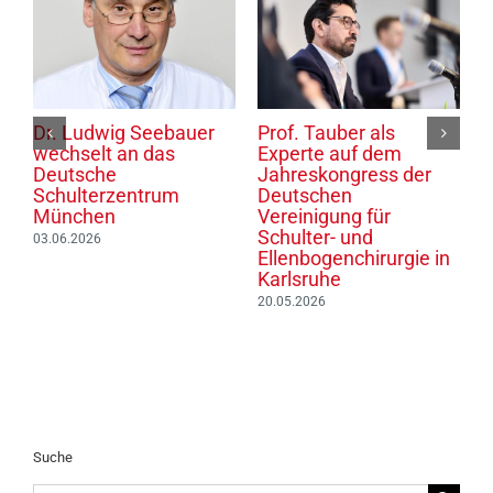
Dr. Ludwig Seebauer
Prof. Tauber als
P
wechselt an das
Experte auf dem
S
Deutsche
Jahreskongress der
d
6
Schulterzentrum
Deutschen
T
München
Vereinigung für
0
Schulter- und
03.06.2026
Ellenbogenchirurgie in
Karlsruhe
20.05.2026
Suche