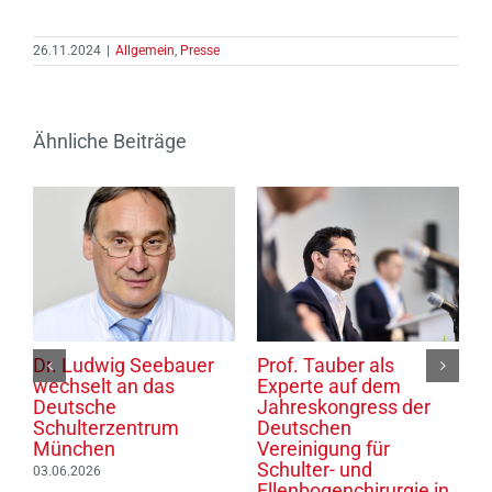
26.11.2024
|
Allgemein
,
Presse
Ähnliche Beiträge
Dr. Ludwig Seebauer
Prof. Tauber als
P
wechselt an das
Experte auf dem
S
Deutsche
Jahreskongress der
d
6
Schulterzentrum
Deutschen
T
München
Vereinigung für
0
Schulter- und
03.06.2026
Ellenbogenchirurgie in