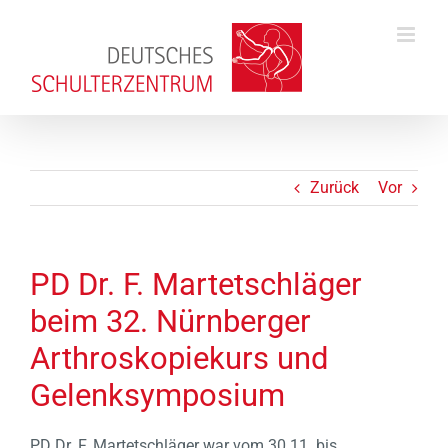
Zum
Inhalt
springen
Zurück
Vor
PD Dr. F. Martetschläger
beim 32. Nürnberger
Arthroskopiekurs und
Gelenksymposium
PD Dr. F. Martetschläger war vom 30.11. bis