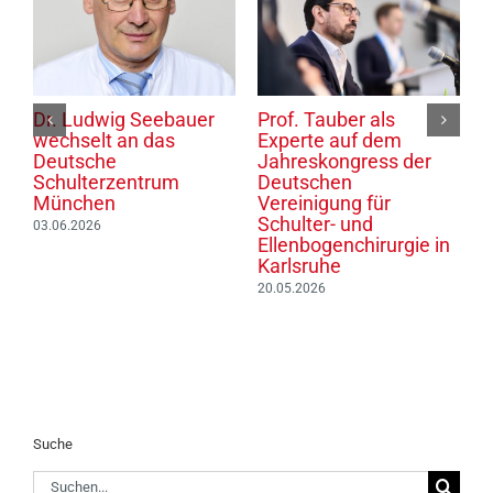
Dr. Ludwig Seebauer
Prof. Tauber als
P
wechselt an das
Experte auf dem
S
Deutsche
Jahreskongress der
d
6
Schulterzentrum
Deutschen
T
München
Vereinigung für
0
Schulter- und
03.06.2026
Ellenbogenchirurgie in
Karlsruhe
20.05.2026
Suche
Suche