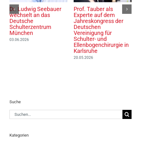
Prof. Tauber als
Schulterkurs für
P
Schulterexperte auf
Studierende in der
M
den Wittenberger
ATOS Klinik München
E
Thesentagen
E
10.06.2026
i
05.05.2026
0
n
Suche
Suche
nach:
Kategorien
Allgemein
Presse